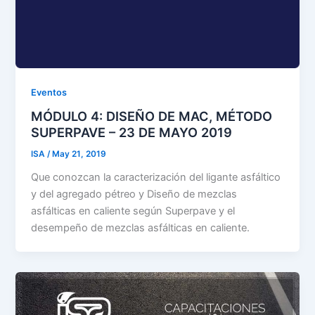
Eventos
MÓDULO 4: DISEÑO DE MAC, MÉTODO
SUPERPAVE – 23 DE MAYO 2019
ISA
/
May 21, 2019
Que conozcan la caracterización del ligante asfáltico
y del agregado pétreo y Diseño de mezclas
asfálticas en caliente según Superpave y el
desempeño de mezclas asfálticas en caliente.