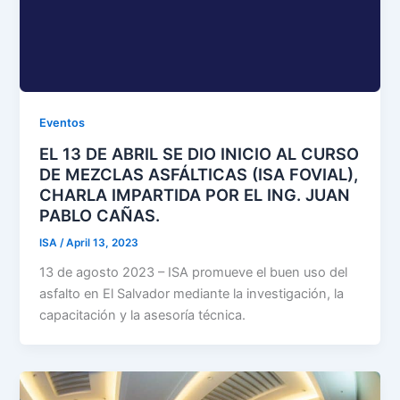
Eventos
EL 13 DE ABRIL SE DIO INICIO AL CURSO
DE MEZCLAS ASFÁLTICAS (ISA FOVIAL),
CHARLA IMPARTIDA POR EL ING. JUAN
PABLO CAÑAS.
ISA
/
April 13, 2023
13 de agosto 2023 – ISA promueve el buen uso del
asfalto en El Salvador mediante la investigación, la
capacitación y la asesoría técnica.