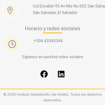
Col Escalón 95 Av Nte No 632 San Salva
San Salvador, El Salvador
Horario y redes sociales
+504 43343344
Síguenos en nuestras redes sociales
F
L
a
i
c
n
e
k
© 2026 Instituto Salvadoreño del Asfalto. Todos los derechos
b
e
reservados.