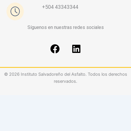
+504 43343344
Síguenos en nuestras redes sociales
F
L
a
i
c
n
e
k
© 2026 Instituto Salvadoreño del Asfalto. Todos los derechos
b
e
reservados.
o
d
o
i
k
n