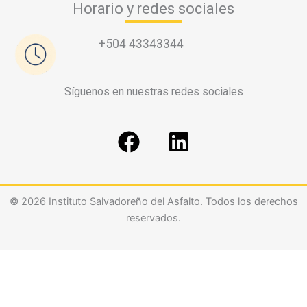
Horario y redes sociales
+504 43343344
Síguenos en nuestras redes sociales
F
L
a
i
c
n
e
k
© 2026 Instituto Salvadoreño del Asfalto. Todos los derechos
b
e
reservados.
o
d
o
i
k
n