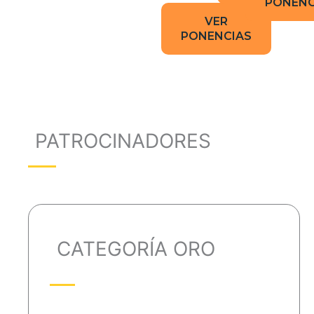
PONENC
VER
PONENCIAS
PATROCINADORES
CATEGORÍA ORO