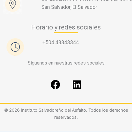
San Salvador, El Salvador
Horario y redes sociales
+504 43343344
Síguenos en nuestras redes sociales
F
L
a
i
c
n
e
k
© 2026 Instituto Salvadoreño del Asfalto. Todos los derechos
b
e
reservados.
o
d