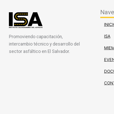
Nave
INIC
ISA
Promoviendo capacitación,
intercambio técnico y desarrollo del
MIE
sector asfáltico en El Salvador.
EVE
DOC
CON