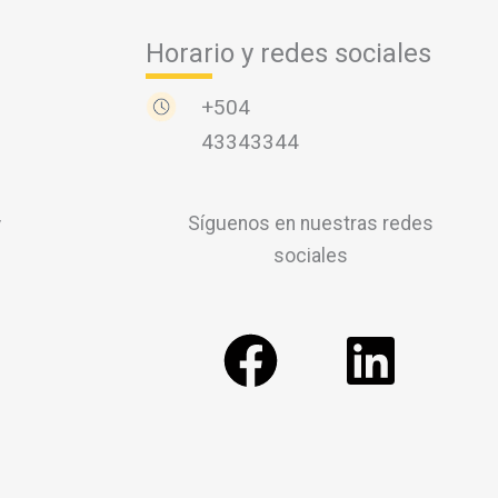
Horario y redes sociales
+504
43343344
v
Síguenos en nuestras redes
sociales
F
L
a
i
c
n
e
k