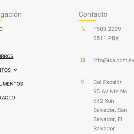
gación
Contacto
+503 2209
IO
2511 PBX
MBROS
info@isa.com.s
NTOS
Col Escalón
UMENTOS
95 Av Nte No
TACTO
632 San
Salvador, San
Salvador, El
Salvador