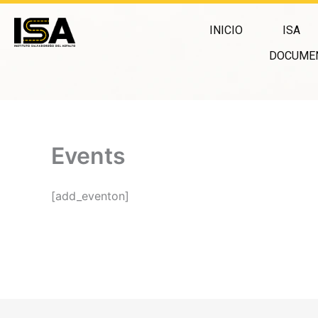
Skip
to
INICIO
ISA
content
DOCUME
Events
[add_eventon]