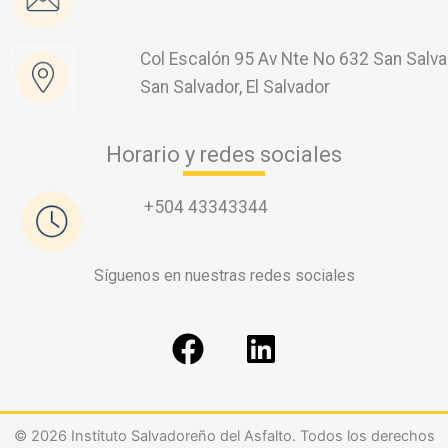
Col Escalón 95 Av Nte No 632 San Salva
San Salvador, El Salvador
Horario y redes sociales
+504 43343344
Síguenos en nuestras redes sociales
F
L
a
i
c
n
e
k
© 2026 Instituto Salvadoreño del Asfalto. Todos los derechos