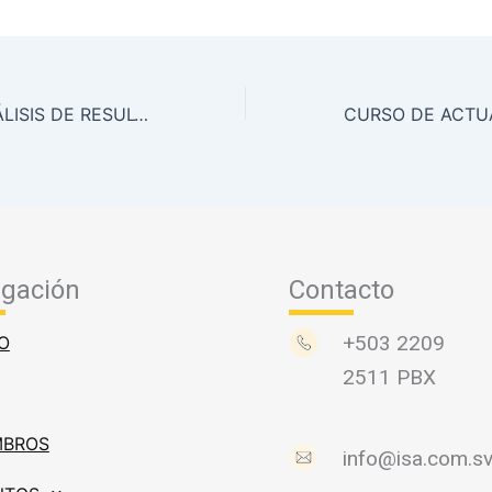
MÓDULO 8: “ANÁLISIS DE RESULTADOS DE ENSAYOS A LA MEZCLA (ACEPTACIÓN Y PRESICIÓN)” 02 Y 03 DE FEBRERO 2018
gación
Contacto
+503 2209
IO
2511 PBX
MBROS
info@isa.com.s