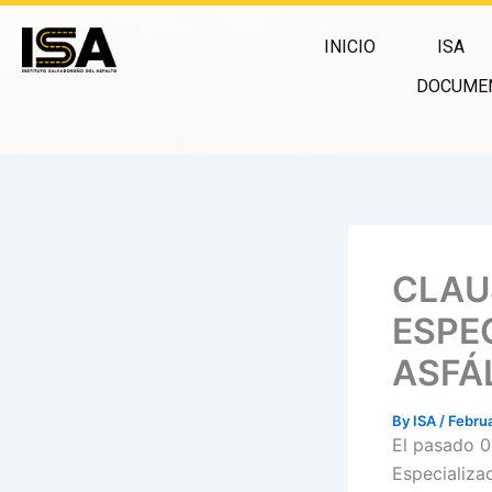
Skip
to
INICIO
ISA
content
DOCUME
CLAU
ESPE
ASFÁ
By
ISA
/
Februa
El pasado 0
Especializa