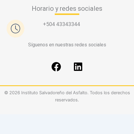
Horario y redes sociales
+504 43343344
Síguenos en nuestras redes sociales
F
L
a
i
c
n
e
k
© 2026 Instituto Salvadoreño del Asfalto. Todos los derechos
b
e
reservados.
o
d
o
i
k
n